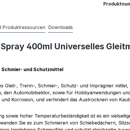
Produktnu
nd Produktressourcen
Downloads
Spray 400ml Universelles Gleitm
-, Schmier- und Schutzmittel
kes Gleit-, Trenn-, Schmier-, Schutz- und Imprägnier mittel
eich, den Automobilsektor, sowie für Hobbyanwendungen un
on und Korrosion, und verhindert das Austrocknen von Kaut
sowie hoher Temperaturbeständigkeit ist es ein vielseitiges
Verwenden Sie es zum Schmieren von Schiebedächern, Sitzs
nen langlebigen Schmierfilm und schützt gleichzeitig zuver