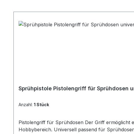
Produktgalerie überspringen
Sprühpistole Pistolengriff für Sprühdosen 
Anzahl:
1 Stück
Pistolengriff für Sprühdosen Der Griff ermöglicht ein komfortables Arbeiten bei verschiedensten Sprühanwendungen, ideal für Werkstatt, Garage oder
Hobbybereich. Universell passend für Sprühdosen mit handelsüblicher Falz Einfache und schnelle Handhabung Ergonomisches Design für maximalen Komfort