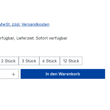
. MwSt. zzgl. Versandkosten
fügbar, Lieferzeit: Sofort verfügbar
wählen
2 Stück
3 Stück
6 Stück
12 Stück
 Anzahl: Gib den gewünschten Wert ein 
In den Warenkorb