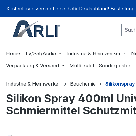
springen
Zur Hauptnavigation springen
Kostenloser Versand innerhalb Deutschland! Bestellun
Home
TV/Sat/Audio
Industrie & Heimwerker
N
Verpackung & Versand
Müllbeutel
Sonderposten
Industrie & Heimwerker
Bauchemie
Silikonspray
Silikon Spray 400ml Univ
Schmiermittel Schutzmit