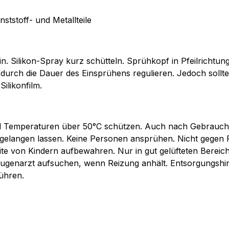
nststoff- und Metallteile
ein. Silikon-Spray kurz schütteln. Sprühkopf in Pfeilricht
ch durch die Dauer des Einsprühens regulieren. Jedoch sollt
ilikonfilm.
d Temperaturen über 50°C schützen. Auch nach Gebrauch 
 gelangen lassen. Keine Personen ansprühen. Nicht gege
ite von Kindern aufbewahren. Nur in gut gelüfteten Berei
 Augenarzt aufsuchen, wenn Reizung anhält. Entsorgungshi
ühren.