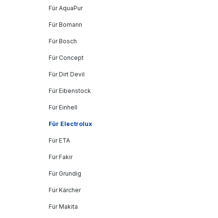
Für AquaPur
Für Bomann
Für Bosch
Für Concept
Für Dirt Devil
Für Eibenstock
Für Einhell
Für Electrolux
Für ETA
Für Fakir
Für Grundig
Für Kärcher
Für Makita