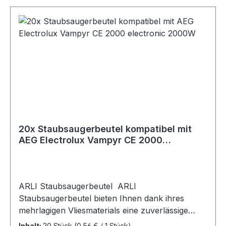
20x Staubsaugerbeutel kompatibel mit
AEG Electrolux Vampyr CE 2000
electronic 2000W
ARLI Staubsaugerbeutel ARLI
Staubsaugerbeutel bieten Ihnen dank ihres
mehrlagigen Vliesmaterials eine zuverlässige
Lösung für Ihre Reinigungsbedürfnisse. Sie sind
Inhalt:
20 Stück
(0,56 € / 1 Stück)