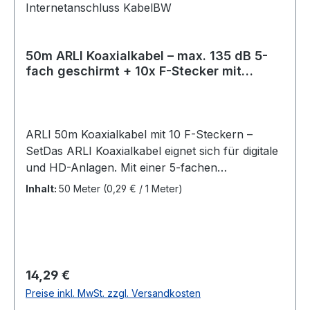
dB Brandverhalten: Klassifiziert nach Eca gemäß
EN 50575:2014 +
A1:2016 Metermarkierung Farbe:
50m ARLI Koaxialkabel – max. 135 dB 5-
Weiß Lieferumfang:50 Meter Koaxialkabel 4x F-
fach geschirmt + 10x F-Stecker mit
Stecker
breiter Mutter & Dichtring
ARLI 50m Koaxialkabel mit 10 F-Steckern –
SetDas ARLI Koaxialkabel eignet sich für digitale
und HD-Anlagen. Mit einer 5-fachen
Abschirmung bietet es Schutz vor äußeren
Inhalt:
50 Meter
(0,29 € / 1 Meter)
Störquellen, was es ideal für den Empfang von
DVB-S, DVB-S2, DVB-T, DVB-T2, DVB-C, DVB-
C2. Der UV-beständige PVC-Außenmantel sorgt
für eine hohe Langlebigkeit sowohl im Innen- als
auch im Außenbereich. Zusätzlich ermöglicht die
Regulärer Preis:
14,29 €
Metermarkierung eine einfache Installation, da
Preise inkl. MwSt. zzgl. Versandkosten
Sie stets den Überblick über die verbleibende