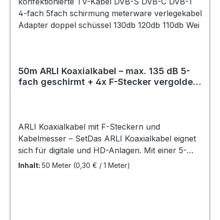
OhmSchirmungsmaß: max. 135
dBBrandverhalten: Klassifiziert nach Eca gemäß
EN 50575:2014 +
A1:2016MetermarkierungFarbe:
WeissLieferumfang:ARLI 50m Koaxialkabel
50m ARLI Koaxialkabel – max. 135 dB 5-
fach geschirmt + 4x F-Stecker vergoldet
& Abisoliermesser
ARLI Koaxialkabel mit F-Steckern und
Kabelmesser – SetDas ARLI Koaxialkabel eignet
sich für digitale und HD-Anlagen. Mit einer 5-
fachen Abschirmung schützt es vor äußeren
Inhalt:
50 Meter
(0,30 € / 1 Meter)
Störquellen und eignet sich für den Empfang
von DVB-S, DVB-S2, DVB-T, DVB-T2, DVB-C,
DVB-C2. Der UV-beständige PVC-Außenmantel
sorgt für Langlebigkeit sowohl im Innen- als