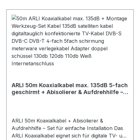
breiten Mutter und dem Dichtring lassen sie sich
einfach auf das abisolierte Kabel aufschrauben.
Zusätzlich werden 4 Gummitüllen mitgeliefert, die
über die F-Stecker geschoben werden und die
Anschlüsse vor Feuchtigkeit und
Witterungseinflüssen schützen.Technische Daten
des Koaxialkabels: 5-fach geschirmt Innenleiter:
1.02±0.01 mm, CCS (Stahl-Kupfer) Außenmantel:
PVC (ROHS), 7.2±0.1 mm Wellenwiderstand: 75
Ohm Schirmungsmaß: max. 135
dB Brandverhalten: Klassifiziert nach Eca gemäß
ARLI 50m Koaxialkabel max. 135dB 5-fach
EN 50575:2014 +
geschirmt + Abisolierer & Aufdrehhilfe –
A1:2016 Metermarkierung Farbe:
Werkzeug Set
Weiß Lieferumfang:50 Meter Koaxialkabel 4x F-
Stecker, vergoldet4x Gummitülle
ARLI 50m Koaxialkabel + Abisolierer &
Aufdrehhilfe – Set für einfache Installation Das
ARLI Koaxialkabel eignet sich für digitale TV- und