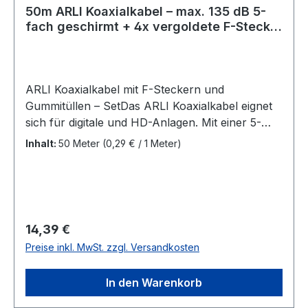
A1:2016 Metermarkierung Farbe:
50m ARLI Koaxialkabel – max. 135 dB 5-
Weiß Lieferumfang:50 Meter Koaxialkabel 4x F-
fach geschirmt + 4x vergoldete F-Stecker
Stecker, vergoldet
& 4x Gummitüllen
ARLI Koaxialkabel mit F-Steckern und
Gummitüllen – SetDas ARLI Koaxialkabel eignet
sich für digitale und HD-Anlagen. Mit einer 5-
fachen Abschirmung schützt es vor äußeren
Inhalt:
50 Meter
(0,29 € / 1 Meter)
Störquellen und eignet sich für den Empfang
von DVB-S, DVB-S2, DVB-T, DVB-T2, DVB-C,
DVB-C2. Der UV-beständige PVC-Außenmantel
sorgt für Langlebigkeit sowohl im Innen- als
auch im Außenbereich. Die Metermarkierung
Regulärer Preis:
14,39 €
erleichtert die Installation, da Sie den Überblick
Preise inkl. MwSt. zzgl. Versandkosten
über die verbleibende Kabellänge behalten. Das
Set enthält auch 4 F-Stecker, die für die
In den Warenkorb
Installation von Koaxialkabel in der Satelliten-
und Antennentechnik geeignet sind. Mit ihrer