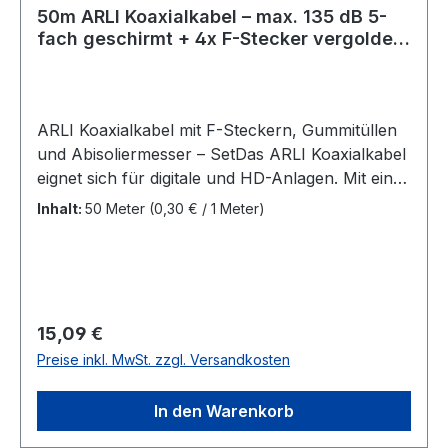
A1:2016 Metermarkierung Farbe:
50m ARLI Koaxialkabel – max. 135 dB 5-
Weiß Lieferumfang:50 Meter Koaxialkabel 10x F-
fach geschirmt + 4x F-Stecker vergoldet
Stecker, vergoldet
& 4x Gummitülle & Abisoliermesser
ARLI Koaxialkabel mit F-Steckern, Gummitüllen
und Abisoliermesser – SetDas ARLI Koaxialkabel
eignet sich für digitale und HD-Anlagen. Mit einer
5-fachen Abschirmung schützt es vor äußeren
Inhalt:
50 Meter
(0,30 € / 1 Meter)
Störquellen und eignet sich für den Empfang
von DVB-S, DVB-S2, DVB-T, DVB-T2, DVB-C,
DVB-C2. Der UV-beständige PVC-Außenmantel
sorgt für Langlebigkeit sowohl im Innen- als
auch im Außenbereich. Die Metermarkierung
Regulärer Preis:
15,09 €
erleichtert die Installation, da Sie den Überblick
Preise inkl. MwSt. zzgl. Versandkosten
über die verbleibende Kabellänge behalten. Das
Set enthält auch 4 F-Stecker, die für die
In den Warenkorb
Installation von Koaxialkabel in der Satelliten-
und Antennentechnik geeignet sind. Mit ihrer