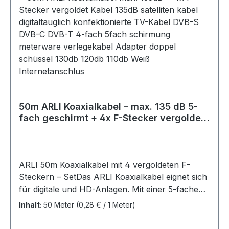
Zusätzlich werden 10 Gummitüllen mitgeliefert,
die über die F-Stecker geschoben werden und
die Anschlüsse vor Feuchtigkeit und
Witterungseinflüssen schützen.. Technische
Daten des Koaxialkabels: 5-fach
geschirmt Innenleiter: 1.02±0.01 mm, CCS (Stahl-
Kupfer) Außenmantel: PVC (ROHS), 7.2±0.1
mm Wellenwiderstand: 75 Ohm Schirmungsmaß:
max. 135 dB Brandverhalten: Klassifiziert nach
50m ARLI Koaxialkabel – max. 135 dB 5-
Eca gemäß EN 50575:2014 +
fach geschirmt + 4x F-Stecker vergoldet
A1:2016 Metermarkierung Farbe:
mit breiter Mutter & Dichtring
Weiß Lieferumfang:50 Meter Koaxialkabel 10x F-
Stecker10x Gummitülle
ARLI 50m Koaxialkabel mit 4 vergoldeten F-
Steckern – SetDas ARLI Koaxialkabel eignet sich
für digitale und HD-Anlagen. Mit einer 5-fachen
Abschirmung bietet es Schutz vor äußeren
Inhalt:
50 Meter
(0,28 € / 1 Meter)
Störquellen, was es ideal für den Empfang von
DVB-S, DVB-S2, DVB-T, DVB-T2, DVB-C, DVB-