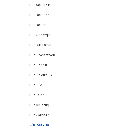
Für AquaPur
Für Bomann
Für Bosch
Für Concept
Für Dirt Devil
Für Eibenstock
Für Einhell
Für Electrolux
Für ETA
Für Fakir
Für Grundig
Für Kärcher
Für Makita