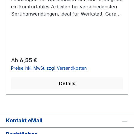
ein komfortables Arbeiten bei verschiedensten
Sprühanwendungen, ideal für Werkstatt, Garage
oder Hobbybereich. Universell passend für
Sprühdosen mit handelsüblicher Falz Einfache
und schnelle Handhabung Ergonomisches
Design für maximalen Komfort
WiederverwendbarAnwendungsbereiche,
geeignet für eine Vielzahl von
Regulärer Preis:
Ab
6,55 €
SprayproduktenHinweis: Nicht geeignet für
Preise inkl. MwSt. zzgl. Versandkosten
Sprühdosen ohne Falz oder mit Sonderformen.
Details
Kontakt eMail