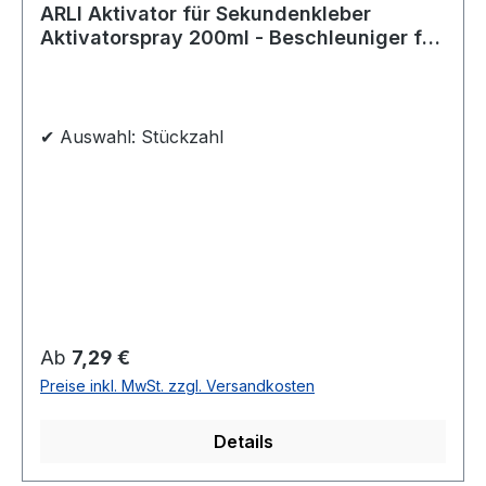
ARLI Aktivator für Sekundenkleber
Aktivatorspray 200ml - Beschleuniger für
schnelle und starke Verbindung
✔ Auswahl: Stückzahl
Regulärer Preis:
Ab
7,29 €
Preise inkl. MwSt. zzgl. Versandkosten
Details