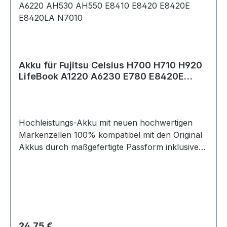
Akku für Fujitsu Celsius H700 H710 H920
LifeBook A1220 A6230 E780 E8420E
NH570 4400 mAh
Hochleistungs-Akku mit neuen hochwertigen
Markenzellen 100% kompatibel mit den Original
Akkus durch maßgefertigte Passform inklusive
Überladungs- und Kurzschlussschutz.
Technische Daten: - Spannung / Voltage: 10,8
Volt - Kapazität / Capacity : 4400 mAh - Typ:
Li-Ion - Erstklassige Markenzellen der
Güteklasse A - 100% kompatibel mit dem
originalen Akku - Ohne Memoryeffekt - Hohe
Regulärer Preis:
24,75 €