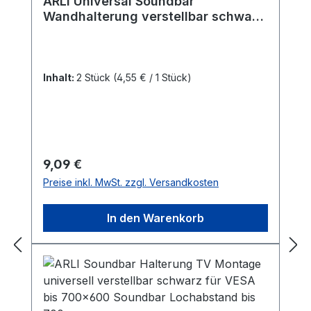
ARLI Universal Soundbar
Wandhalterung verstellbar schwarz
für Lautsprecher / Soundbars
Wandhalter
Inhalt:
2 Stück
(4,55 € / 1 Stück)
Regulärer Preis:
9,09 €
Preise inkl. MwSt. zzgl. Versandkosten
In den Warenkorb