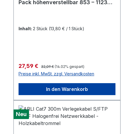
Pack höhenverstellbar 853 – 1123
mm drehbar neigbar
Kabelmanagement freistehend
schwarz
Inhalt:
2 Stück
(13,80 € / 1 Stück)
Regulärer Preis:
Verkaufspreis:
27,59 €
32,09 €
(14.02% gespart)
Preise inkl. MwSt. zzgl. Versandkosten
In den Warenkorb
Neu