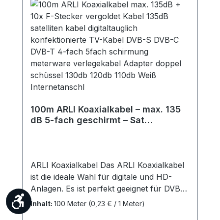
Befestigungsmaterial Technische Daten:
Spiegelgröße: 55 x 60 cm Reflektorform:
Oval Farbe: Grau / Anthrazit Material
Spiegel: Stahl Material Rückenteil &
Feedarm: Stahl Material LNB-Aufnahme:
Kunststoff Durchmesser Feedaufnahme:
Standard 40 mm Mastaufnahme: Ø 25 -
50 mm Frequenzbereich: 10,70 - 12,75
GHz Lieferumfang: 1x ARLI 60 cm Sat-
100m ARLI Koaxialkabel – max. 135
Antenne (Grau / Anthrazit)
dB 5-fach geschirmt – Sat
Antennenkabel
ARLI Koaxialkabel Das ARLI Koaxialkabel
ist die ideale Wahl für digitale und HD-
Anlagen. Es ist perfekt geeignet für DVB-
Werkzeugleiste anzeigen
S, DVB-S2, DVB-T, DVB-T2, DVB-C, DVB-
Inhalt:
100 Meter
(0,23 € / 1 Meter)
C2. Dank der 5-fachen Abschirmung