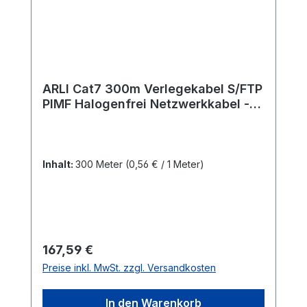
ARLI Cat7 300m Verlegekabel S/FTP
PIMF Halogenfrei Netzwerkkabel -
Holzkabeltrommel
Inhalt:
300 Meter
(0,56 € / 1 Meter)
Regulärer Preis:
167,59 €
Preise inkl. MwSt. zzgl. Versandkosten
In den Warenkorb