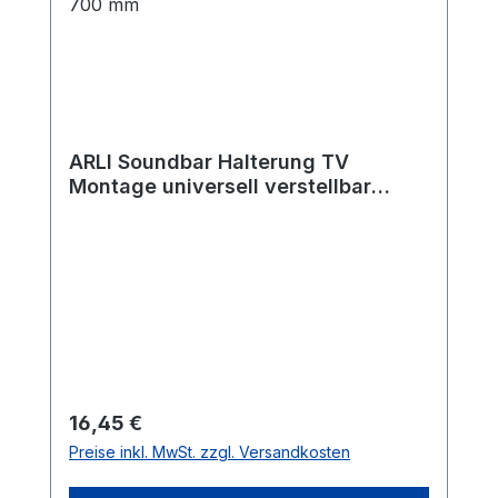
ARLI Soundbar Halterung TV
Montage universell verstellbar
schwarz für VESA bis 700×600
Soundbar Lochabstand bis 700 mm
Regulärer Preis:
16,45 €
Preise inkl. MwSt. zzgl. Versandkosten