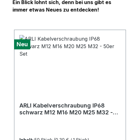
Französisch, Russisch, Spanisch,
Tischhalter Tiefe (Wandabstand): 85 mm
Ein Blick lohnt sich, denn bei uns gibt es
Portugiesisch, Arabisch, Japanisch,
Bankhalter Tiefe (Wandabstand): 165 mm
immer etwas Neues zu entdecken!
Koreanisch, Chinesisch)
Lieferumfang: 2x Tischhalter 2x
Bankhalter 8x Schrauben (8 mm,
verzinkt) 8x Dübel (10x55 mm)
Produktgalerie überspringen
Neu
ARLI Kabelverschraubung IP68
schwarz M12 M16 M20 M25 M32 -
50er Set
Inhalt:
50 Stück
(0,30 € / 1 Stück)