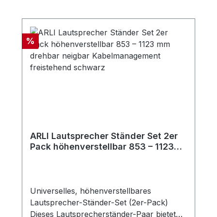
Produktgalerie überspringen
Rabatt
%
ARLI Lautsprecher Ständer Set 2er
Pack höhenverstellbar 853 – 1123
mm drehbar neigbar
Kabelmanagement freistehend
schwarz
Universelles, höhenverstellbares
Lautsprecher-Ständer-Set (2er-Pack)
Dieses Lautsprecherständer-Paar bietet