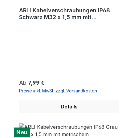
ARLI Kabelverschraubungen IP68
Schwarz M32 x 1,5 mm mit
metrischem Anschlussgewinde und
Gegenmutter
Regulärer Preis:
Ab
7,99 €
Preise inkl. MwSt. zzgl. Versandkosten
Details
Neu