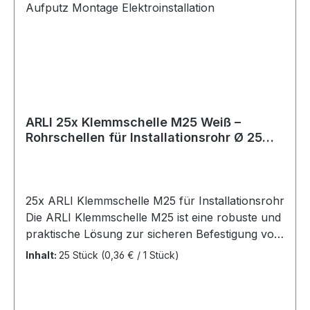
ARLI 25x Klemmschelle M25 Weiß –
Rohrschellen für Installationsrohr Ø 25
mm Aufputz Montage Elektroinstallation
25x ARLI Klemmschelle M25 für Installationsrohr
Die ARLI Klemmschelle M25 ist eine robuste und
praktische Lösung zur sicheren Befestigung von
Installationsrohren. Eigenschaften: Typ:
Inhalt:
25 Stück
(0,36 € / 1 Stück)
Klemmschelle Montageart: Schraubbar Farbe:
Weiß (RAL 9010) Universell einsetzbar:
Kompatibel mit Standard-Installationsrohren