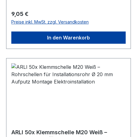
Einfache Befestigung: Geeignet für Nageldübel
oder Schrauben Lieferumfang: 25x ARLI
Regulärer Preis:
9,05 €
Klemmschelle M25
Preise inkl. MwSt. zzgl. Versandkosten
In den Warenkorb
ARLI 50x Klemmschelle M20 Weiß –