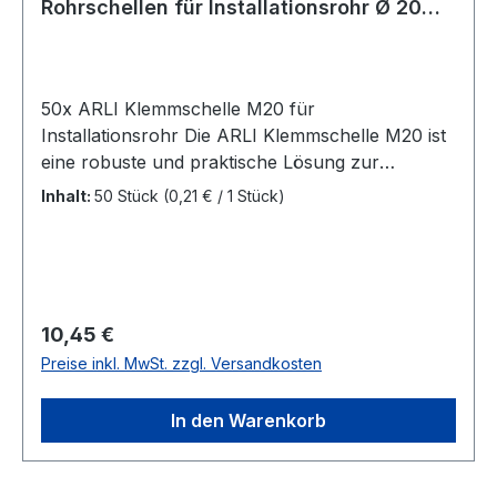
Rohrschellen für Installationsrohr Ø 20
mm Aufputz Montage Elektroinstallation
50x ARLI Klemmschelle M20 für
Installationsrohr Die ARLI Klemmschelle M20 ist
eine robuste und praktische Lösung zur
sicheren Befestigung von Installationsrohren.
Inhalt:
50 Stück
(0,21 € / 1 Stück)
Eigenschaften: Typ: Klemmschelle Montageart:
Schraubbar Farbe: Weiß (RAL 9010) Universell
einsetzbar: Kompatibel mit Standard-
Installationsrohren Einfache Befestigung:
Geeignet für Nageldübel oder Schrauben
Regulärer Preis:
10,45 €
Lieferumfang: 50x ARLI Klemmschelle M20
Preise inkl. MwSt. zzgl. Versandkosten
In den Warenkorb