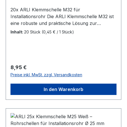
20x ARLI Klemmschelle M32 für
Installationsrohr Die ARLI Klemmschelle M32 ist
eine robuste und praktische Lösung zur
sicheren Befestigung von Installationsrohren.
Inhalt:
20 Stück
(0,45 € / 1 Stück)
Eigenschaften: Typ: Klemmschelle Montageart:
Schraubbar Farbe: Weiß (RAL 9010) Universell
einsetzbar: Kompatibel mit Standard-
Installationsrohren Einfache Befestigung:
Geeignet für Nageldübel oder Schrauben
Regulärer Preis:
8,95 €
Lieferumfang: 20x ARLI Klemmschelle M32
Preise inkl. MwSt. zzgl. Versandkosten
In den Warenkorb