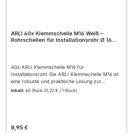
ARLI 40x Klemmschelle M16 Weiß –
Rohrschellen für Installationsrohr Ø 16
mm Aufputz Montage Elektroinstallation
40x ARLI Klemmschelle M16 für
Installationsrohr Die ARLI Klemmschelle M16 ist
eine robuste und praktische Lösung zur
sicheren Befestigung von Installationsrohren.
Inhalt:
40 Stück
(0,22 € / 1 Stück)
Eigenschaften: Typ: Klemmschelle Montageart:
Schraubbar Farbe: Weiß (RAL 9010) Universell
einsetzbar: Kompatibel mit Standard-
Installationsrohren Einfache Befestigung:
Geeignet für Nageldübel oder Schrauben
Regulärer Preis:
8,95 €
Lieferumfang: 40x ARLI Klemmschelle M16