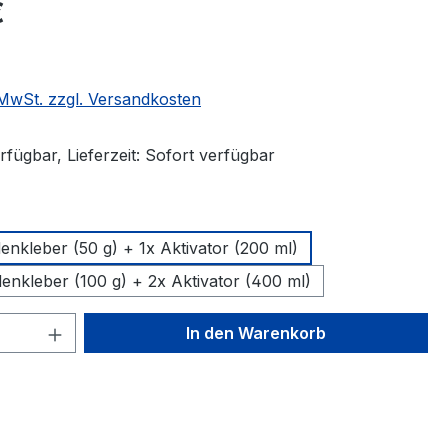
€
. MwSt. zzgl. Versandkosten
fügbar, Lieferzeit: Sofort verfügbar
wählen
enkleber (50 g) + 1x Aktivator (200 ml)
enkleber (100 g) + 2x Aktivator (400 ml)
 Anzahl: Gib den gewünschten Wert ein 
In den Warenkorb