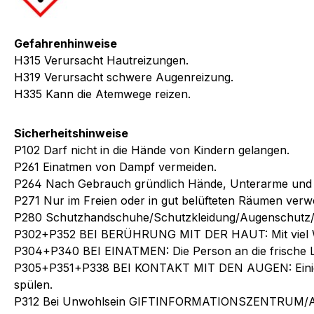
Gefahrenhinweise
H315 Verursacht Hautreizungen.
H319 Verursacht schwere Augenreizung.
H335 Kann die Atemwege reizen.
Sicherheitshinweise
P102 Darf nicht in die Hände von Kindern gelangen.
P261 Einatmen von Dampf vermeiden.
P264 Nach Gebrauch gründlich Hände, Unterarme und
P271 Nur im Freien oder in gut belüfteten Räumen ver
P280 Schutzhandschuhe/Schutzkleidung/Augenschutz/G
P302+P352 BEI BERÜHRUNG MIT DER HAUT: Mit viel W
P304+P340 BEI EINATMEN: Die Person an die frische L
P305+P351+P338 BEI KONTAKT MIT DEN AUGEN: Einige M
spülen.
P312 Bei Unwohlsein GIFTINFORMATIONSZENTRUM/Ar