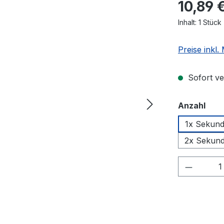
10,89 
Inhalt:
1 Stück
Preise inkl
Sofort ver
aus
Anzahl
1x Sekund
2x Sekund
Produkt