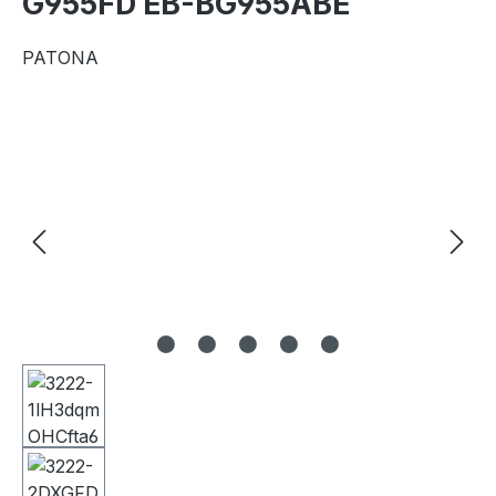
G955FD EB-BG955ABE
PATONA
Bildergalerie überspringen