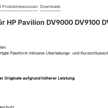
nd Produktressourcen
Downloads
für HP Pavilion DV9000 DV9100
len
tigte Passform inklusive Überladungs- und Kurzschlusssc
der Originale aufgrund höherer Leistung
deschutz