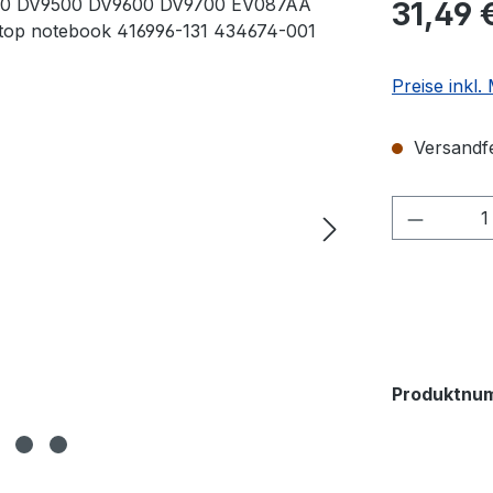
31,49 
Preise inkl
Versandfer
Produkt
Produktnu