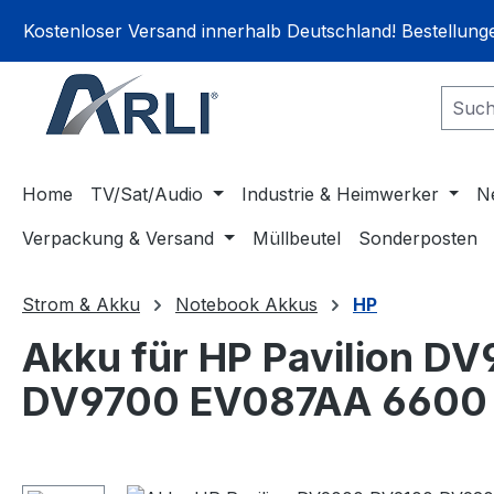
springen
Zur Hauptnavigation springen
Kostenloser Versand innerhalb Deutschland! Bestellun
Home
TV/Sat/Audio
Industrie & Heimwerker
N
Verpackung & Versand
Müllbeutel
Sonderposten
Strom & Akku
Notebook Akkus
HP
Akku für HP Pavilion
DV9700 EV087AA 6600