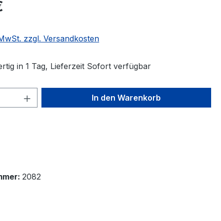
€
. MwSt. zzgl. Versandkosten
tig in 1 Tag, Lieferzeit Sofort verfügbar
 Anzahl: Gib den gewünschten Wert ein 
In den Warenkorb
mmer:
2082