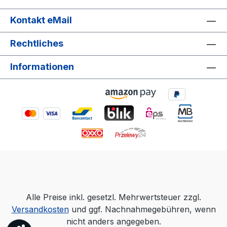
RJ45-Steckern Mit Schneid- und
Abisolierfunktion Robuste
Kontakt eMail
Metallausführung LSA
Rechtliches
Anlegewerkzeug Für das Einlegen und
Anschließen von Kabeln an LSA-
Informationen
Leisten Schneidet überstehende
Kabelenden automatisch ab Mit
Ausziehhaken und
Entriegelungsklinge Netzwerktester mit
LED-Anzeige Testet Kabelbelegung und
erkennt Unterbrechungen oder
vertauschte Leitungen LED-Anzeige für 8
Einzeladern und Abschirmung Unterstützt
RJ11-, RJ12- und RJ45-
Anschlüsse Betrieb mit 9V-Block-Batterie
(nicht enthalten) Schneid- und
Alle Preise inkl. gesetzl. Mehrwertsteuer zzgl.
Abisolierwerkzeug Für Kabeldurchmesser
Versandkosten
und ggf. Nachnahmegebühren, wenn
von 2 - 10 mm Schneidfunktion für Flach-
nicht anders angegeben.
und Rundleitungen Einstellbare