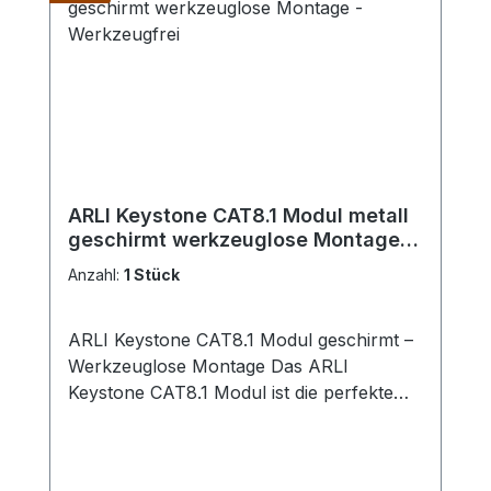
mm Material: Gehäuse aus Zinklegierung
Schirmung: STP (geschirmte Twisted Pair)
Kontakte: Vergoldet (50 μ) für optimale
Signalübertragung Kompatibilität: CAT8.1,
CAT7a, CAT7, CAT6a, PoE Plus, T568A
und T568B Prüfung: Gemäß FLUKE DSX-
8000 CAT 8 Channel Test (2000 MHz)
Farbe: Silber Montage: Werkzeugfrei
ARLI Keystone CAT8.1 Modul metall
Lieferumfang: 1x RJ45 Netzwerkstecker
geschirmt werkzeuglose Montage -
CAT8.1 1x Einfädelhilfe 1x
Werkzeugfrei
Staubschutzkappe 1x Montageanleitung
Anzahl:
1 Stück
ARLI Keystone CAT8.1 Modul geschirmt –
Werkzeuglose Montage Das ARLI
Keystone CAT8.1 Modul ist die perfekte
Lösung für zuverlässige und
leistungsstarke Netzwerke. Mit
Übertragungsgeschwindigkeiten von bis