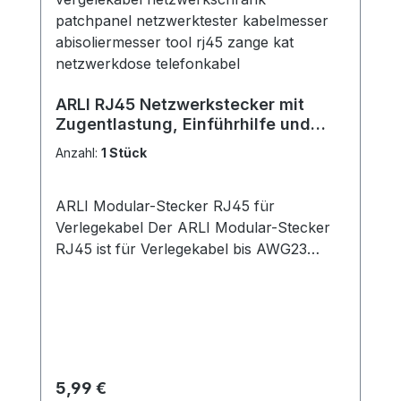
alle gängigen Koaxialkabeldurchmesser.
ARLI RJ45 Netzwerkstecker mit
Zugentlastung, Einführhilfe und
Tülle für Verlegekabel
Anzahl:
1 Stück
ARLI Modular-Stecker RJ45 für
Verlegekabel Der ARLI Modular-Stecker
RJ45 ist für Verlegekabel bis AWG23
geeignet und bietet eine zuverlässige
Verbindung für Netzwerkinstallationen.
Dank der Zugentlastung, Einführhilfe und
Knickschutztülle ist der Stecker einfach
zu montieren und sorgt für eine stabile
Kabelverbindung. Geeignet für Kabel:Cat
Regulärer Preis:
5,99 €
5e, Cat 6, Cat 6a, Cat 7, Cat 7a und Cat