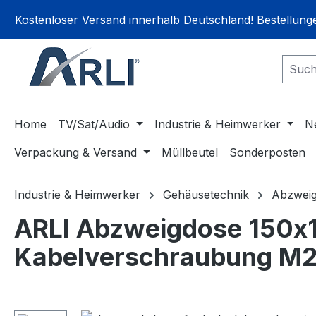
springen
Zur Hauptnavigation springen
Kostenloser Versand innerhalb Deutschland! Bestellun
Home
TV/Sat/Audio
Industrie & Heimwerker
N
Verpackung & Versand
Müllbeutel
Sonderposten
Industrie & Heimwerker
Gehäusetechnik
Abzwei
ARLI Abzweigdose 150x
Kabelverschraubung M20