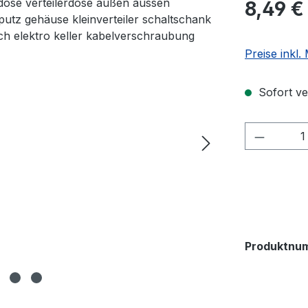
8,49 €
Preise inkl
Sofort ver
Produkt
Produktnu