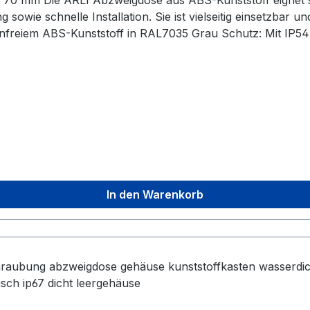
 Innen- als auch den
wie schnelle Installation. Sie ist vielseitig einsetzbar und
den 650°C Glühdrahttest Lieferumfang: 1x ARLI
In den Warenkorb