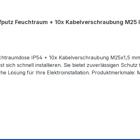
utz Feuchtraum + 10x Kabelverschraubung M25 IP6
x Kabelverschraubung M25x1,5 mm Diese ARLI Abzweigdose aus ABS-Kunststoff i
 sich schnell installieren. Sie bietet zuverlässigen Schutz
on. Produktmerkmale: Material: Robuster ABS-Kunststoff in RAL 7035
 zur stabilen Befestigung der Abdeckung Sicherheitsstandards: Erfüllt den 6
aturbeständig von -20ºC bis +80ºC
Lieferumfang: 1x ARLI Abzweigdose 150x110x70 mm 10x ARLI Kabelverschraubungen M25x1,5 mm