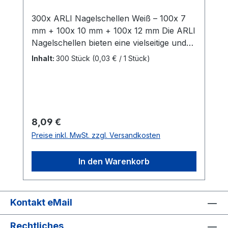
300x ARLI Nagelschellen Weiß – 100x 7
mm + 100x 10 mm + 100x 12 mm Die ARLI
Nagelschellen bieten eine vielseitige und
praktische Lösung zur Befestigung und
Inhalt:
300 Stück
(0,03 € / 1 Stück)
Fixierung von elektrischen Leitungen und
Kabeln unterschiedlicher Durchmesser.
Ideal für Installationen in Haushalt,
Werkstatt oder auf
Baustellen. Kabelschellen:- Für Kabel mit
Regulärer Preis:
8,09 €
Ø 6–7 mm (Nagellänge: 17,4 mm) - Für
Preise inkl. MwSt. zzgl. Versandkosten
Kabel mit Ø 9–10 mm (Nagellänge: 22,4
mm) - Für Kabel mit Ø 11–12 mm
In den Warenkorb
(Nagellänge: 25,4 mm) Nagel: Verzinkter
Nagel (bereits eingesteckt) für eine
schnelle Montage Material: Polyethylen
(PE) Farbe: Weiß Lieferumfang: 100x ARLI
Kontakt eMail
Nagelschelle 7 mm 100x ARLI
Rechtliches
Nagelschelle 10 mm 100x ARLI