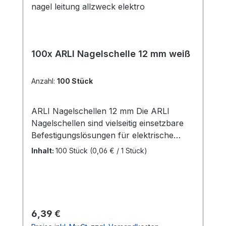
100x ARLI Nagelschelle 12 mm weiß
Anzahl:
100 Stück
ARLI Nagelschellen 12 mm Die ARLI
Nagelschellen sind vielseitig einsetzbare
Befestigungslösungen für elektrische
Leitungen und Kabel mit einem
Inhalt:
100 Stück
(0,06 € / 1 Stück)
Durchmesser von 11 – 12
mm.Kabeldurchmesser: Geeignet für
Kabel mit 11–12 mm Durchmesser Nagel:
Verzinkter Nagel (bereits eingesteckt) mit
einer Länge von 25,4 mm für eine
Regulärer Preis:
6,39 €
schnelle und einfache Montage Material: