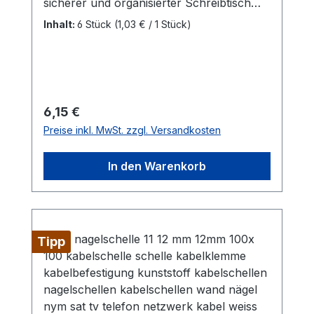
sicherer und organisierter Schreibtisch
kein Problem mehr.Einfach mit der
Inhalt:
6 Stück
(1,03 € / 1 Stück)
selbstklebenden Rückseite befestigen und
Kabel sortieren.Technische Daten- für
Kabel bis ca. 10 mm- Durchmesser: Ø 27,5
mm- Höhe: ca. 1,5 cm- selbstklebende
Rückseite- Farbe: schwarz
Regulärer Preis:
6,15 €
Preise inkl. MwSt. zzgl. Versandkosten
In den Warenkorb
Tipp