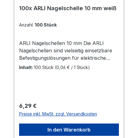
100x ARLI Nagelschelle 10 mm weiß
Anzahl:
100 Stück
ARLI Nagelschellen 10 mm Die ARLI
Nagelschellen sind vielseitig einsetzbare
Befestigungslösungen für elektrische
Leitungen und Kabel mit einem
Inhalt:
100 Stück
(0,06 € / 1 Stück)
Durchmesser von 9 – 10
mm.Kabeldurchmesser: Geeignet für
Kabel mit 9–10 mm Durchmesser Nagel:
Verzinkter Nagel (bereits eingesteckt) mit
einer Länge von 22,4 mm für eine
Regulärer Preis:
6,29 €
schnelle und einfache Montage Material:
Preise inkl. MwSt. zzgl. Versandkosten
Polyethylen (PE) Farbe:
WeißLieferumfang: 100x ARLI
In den Warenkorb
Nagelschelle 10mm