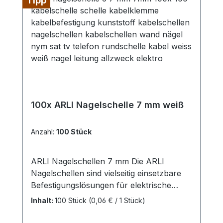
Tipp
100x ARLI Nagelschelle 7 mm weiß
Anzahl:
100 Stück
ARLI Nagelschellen 7 mm Die ARLI
Nagelschellen sind vielseitig einsetzbare
Befestigungslösungen für elektrische
Leitungen und Kabel mit einem
Inhalt:
100 Stück
(0,06 € / 1 Stück)
Durchmesser von 6 – 7
mm.Kabeldurchmesser: Geeignet für