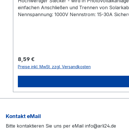
Hochwertiger Stecker - wird in Photovoltaikanla
einfachen Anschließen und Trennen von Solarkabeln. Technische Daten: Typ: Solarkupplung / Solar
Nennspannung: 1000V Nennstrom: 15-30A Sicherun
Regulärer Preis:
8,59 €
Preise inkl. MwSt. zzgl. Versandkosten
Kontakt eMail
Bitte kontaktieren Sie uns per eMail info@arli24.de