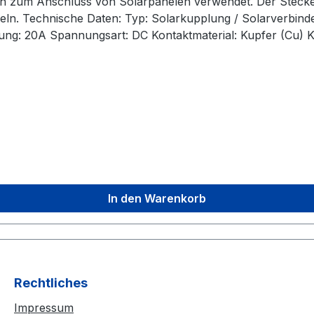
gen zum Anschluss von Solarpanelen verwendet. Der Stec
verbinder / Sicherung Anschluss: Solarstecker
g: 20A Spannungsart: DC Kontaktmaterial: Kupfer (Cu) Ko
Gerade Farbe: Schwarz Schutzklasse: IP67 Anwendung: innen und außen
In den Warenkorb
Rechtliches
Impressum