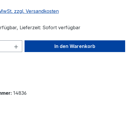
. MwSt. zzgl. Versandkosten
fügbar, Lieferzeit: Sofort verfügbar
 Anzahl: Gib den gewünschten Wert ein 
In den Warenkorb
mmer:
14836