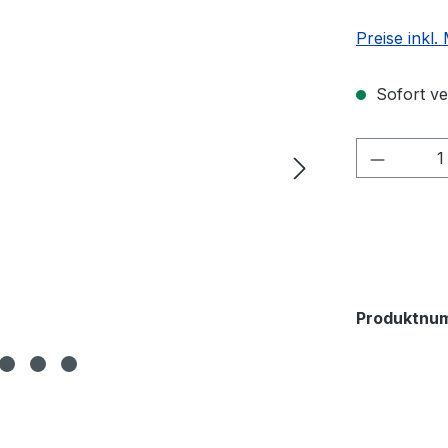
Preise inkl
Sofort ver
Produkt
Produktnu