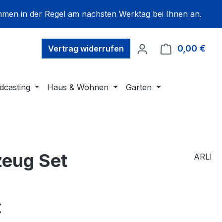
mmen in der Regel am nächsten Werktag bei Ihnen an.
0,00 €
Ware
Vertrag widerrufen
dcasting
Haus & Wohnen
Garten
zeug Set
ARLI
€