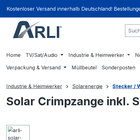
springen
Zur Hauptnavigation springen
Kostenloser Versand innerhalb Deutschland! Bestellun
Home
TV/Sat/Audio
Industrie & Heimwerker
N
Verpackung & Versand
Müllbeutel
Sonderposten
Industrie & Heimwerker
Solarenergie
Stecker /
Solar Crimpzange inkl.
Bildergalerie überspringen