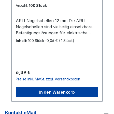
Anzahl:
100 Stück
ARLI Nagelschellen 12 mm Die ARLI
Nagelschellen sind vielseitig einsetzbare
Befestigungslösungen für elektrische
Leitungen und Kabel mit einem
Inhalt:
100 Stück
(0,06 € / 1 Stück)
Durchmesser von 11 – 12
mm.Kabeldurchmesser: Geeignet für
Kabel mit 11–12 mm Durchmesser Nagel:
Verzinkter Nagel (bereits eingesteckt) mit
einer Länge von 25,4 mm für eine
Regulärer Preis:
6,39 €
schnelle und einfache Montage Material:
Preise inkl. MwSt. zzgl. Versandkosten
Polyethylen (PE) Farbe:
SchwarzLieferumfang: 100x ARLI
In den Warenkorb
Nagelschelle 12mm
Kontakt eMail