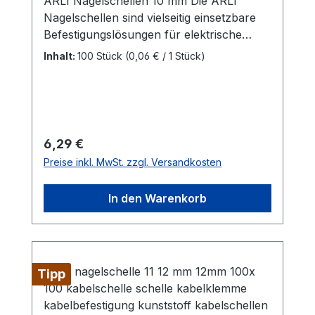
ARLI Nagelschellen 10 mm Die ARLI
Nagelschellen sind vielseitig einsetzbare
Befestigungslösungen für elektrische
Leitungen und Kabel mit einem
Inhalt:
100 Stück
(0,06 € / 1 Stück)
Durchmesser von 9 – 10
mm.Kabeldurchmesser: Geeignet für
Kabel mit 9–10 mm Durchmesser Nagel:
Verzinkter Nagel (bereits eingesteckt) mit
einer Länge von 22,4 mm für eine
Regulärer Preis:
6,29 €
schnelle und einfache Montage Material:
Preise inkl. MwSt. zzgl. Versandkosten
Polyethylen (PE) Farbe:
WeißLieferumfang: 100x ARLI
In den Warenkorb
Nagelschelle 10mm
Tipp