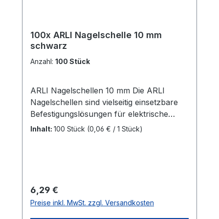
100x ARLI Nagelschelle 10 mm
schwarz
Anzahl:
100 Stück
ARLI Nagelschellen 10 mm Die ARLI
Nagelschellen sind vielseitig einsetzbare
Befestigungslösungen für elektrische
Leitungen und Kabel mit einem
Inhalt:
100 Stück
(0,06 € / 1 Stück)
Durchmesser von 9 – 10
mm.Kabeldurchmesser: Geeignet für
Kabel mit 9–10 mm Durchmesser Nagel:
Verzinkter Nagel (bereits eingesteckt) mit
einer Länge von 22,4 mm für eine
Regulärer Preis:
6,29 €
schnelle und einfache Montage Material:
Preise inkl. MwSt. zzgl. Versandkosten
Polyethylen (PE) Farbe: