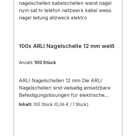
100x ARLI Nagelschelle 12 mm weiß
Anzahl:
100 Stück
ARLI Nagelschellen 12 mm Die ARLI
Nagelschellen sind vielseitig einsetzbare
Befestigungslösungen für elektrische
Leitungen und Kabel mit einem
Inhalt:
100 Stück
(0,06 € / 1 Stück)
Durchmesser von 11 – 12
mm.Kabeldurchmesser: Geeignet für
Kabel mit 11–12 mm Durchmesser Nagel:
Verzinkter Nagel (bereits eingesteckt) mit