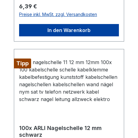
einer Länge von 25,4 mm für eine
Regulärer Preis:
6,39 €
schnelle und einfache Montage Material:
Preise inkl. MwSt. zzgl. Versandkosten
Polyethylen (PE) Farbe:
WeißLieferumfang: 100x ARLI
In den Warenkorb
Nagelschelle 12mm
Tipp
100x ARLI Nagelschelle 12 mm
schwarz