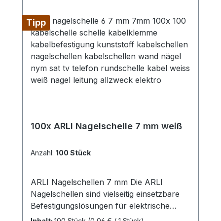
Tipp
100x ARLI Nagelschelle 7 mm weiß
Anzahl:
100 Stück
ARLI Nagelschellen 7 mm Die ARLI
Nagelschellen sind vielseitig einsetzbare
Befestigungslösungen für elektrische
Leitungen und Kabel mit einem
Inhalt:
100 Stück
(0,06 € / 1 Stück)