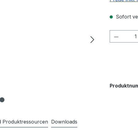
Sofort ver
Produkt
Produktnu
nd Produktressourcen
Downloads