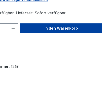
fügbar, Lieferzeit: Sofort verfügbar
 Anzahl: Gib den gewünschten Wert ein 
In den Warenkorb
mmer:
1269