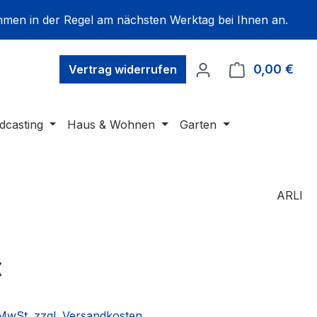
mmen in der Regel am nächsten Werktag bei Ihnen an.
0,00 €
Ware
Vertrag widerrufen
dcasting
Haus & Wohnen
Garten
ARLI
€
. MwSt. zzgl. Versandkosten