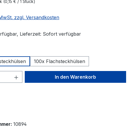
ck
(0,15 € / 1 Stück)
. MwSt. zzgl. Versandkosten
fügbar, Lieferzeit: Sofort verfügbar
len
steckhülsen
100x Flachsteckhülsen
 Anzahl: Gib den gewünschten Wert ein 
In den Warenkorb
mmer:
10894