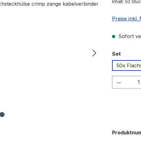
Inhalt:
50 Stü
Preise inkl
Sofort ver
auswäh
Set
50x Flach
Produkt
Produktnu