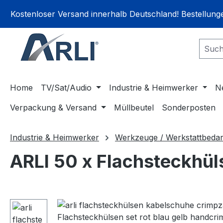
springen
Zur Hauptnavigation springen
Kostenloser Versand innerhalb Deutschland! Bestellun
Home
TV/Sat/Audio
Industrie & Heimwerker
N
Verpackung & Versand
Müllbeutel
Sonderposten
Industrie & Heimwerker
Werkzeuge / Werkstattbedar
ARLI 50 x Flachsteckhüls
Bildergalerie überspringen