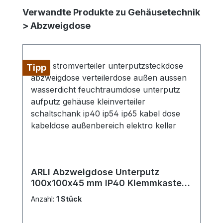
Produktgalerie überspringen
Verwandte Produkte zu Gehäusetechnik
> Abzweigdose
Tipp
ARLI Abzweigdose Unterputz
100x100x45 mm IP40 Klemmkasten
mit Deckel Elektroinstallationsdose
Anzahl:
1 Stück
halogenfrei PS-Material