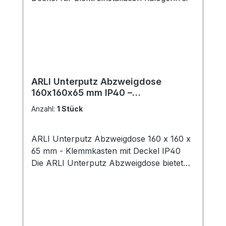
ARLI Unterputz Abzweigdose
160x160x65 mm IP40 –
Klemmkasten mit Deckel für
Anzahl:
1 Stück
Elektroinstallation halogenfrei
ARLI Unterputz Abzweigdose 160 x 160 x
65 mm - Klemmkasten mit Deckel IP40
Die ARLI Unterputz Abzweigdose bietet
eine praktische Lösung für die sichere und
ordentliche Elektroinstallation in
trockenen Innenbereichen. Mit ihrem
kompakten Design eignet sie sich ideal für
den unauffälligen Einsatz in Wänden und