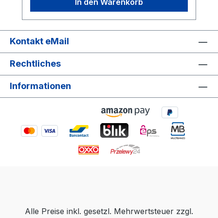
In den Warenkorb
Spritzwasser Temperaturbeständig von
-25ºC bis +60ºC Einfache
Kabeleinführung: Mit
Kabelverschraubungen für eine einfache
Kontakt eMail
Kabelverlegung und Schrauben zur
Rechtliches
stabilen Befestigung der Abdeckung
Sicherheitsstandards: Erfüllt den 650°C
Informationen
Glühdrahttest Lieferumfang: 1x ARLI
Abzweigdose 150x110x70 mm
Alle Preise inkl. gesetzl. Mehrwertsteuer zzgl.