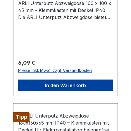
ARLI Unterputz Abzweigdose 100 x 100 x
45 mm - Klemmkasten mit Deckel IP40
Die ARLI Unterputz Abzweigdose bietet
eine praktische Lösung für die sichere und
ordentliche Elektroinstallation in
trockenen Innenbereichen. Mit ihrem
kompakten Design eignet sie sich ideal für
den unauffälligen Einsatz in Wänden und
sorgt dafür, dass Ihre Kabel gut geschützt
Regulärer Preis:
6,09 €
und ordentlich verlegt sind.
Preise inkl. MwSt. zzgl. Versandkosten
Produktmerkmale: Material: PS-Material,
halogenfrei Schutzart: IP40
In den Warenkorb
Abmessungen: 100 x 100 x 45 mm
Lieferumfang: 1x ARLI Unterputz
Abzweigdose 100x100x45 mm
Tipp