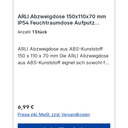
ARLI Abzweigdose 150x110x70 mm
IP54 Feuchtraumdose Aufputz
Elektro Verteiler ABS Kunststoff
Anzahl:
1 Stück
grau Innen Außen wetterfest
ARLI Abzweigdose aus ABS-Kunststoff
150 x 110 x 70 mm Die ARLI Abzweigdose
aus ABS-Kunststoff eignet sich sowohl für
den Innen- als auch den Außenbereich
und bietet eine einfache Handhabung
sowie schnelle Installation. Sie ist vielseitig
einsetzbar und ideal für Profis und DIY-
Begeisterte. Produktmerkmale: Material:
Aus robustem, halogenfreiem ABS-
Regulärer Preis:
6,99 €
Kunststoff in RAL7035 Grau Schutz: Mit
Preise inkl. MwSt. zzgl. Versandkosten
IP54 Schutzart bietet die Dose
zuverlässigen Schutz gegen Staub und