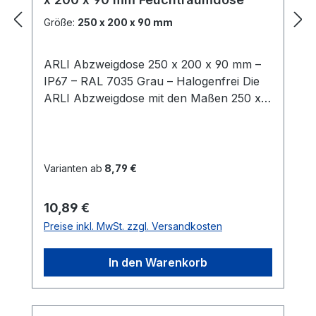
Größe:
250 x 200 x 90 mm
ARLI Abzweigdose 250 x 200 x 90 mm –
IP67 – RAL 7035 Grau – Halogenfrei Die
ARLI Abzweigdose mit den Maßen 250 x
200 x 90 mm eignet sich optimal für
vielseitige Elektroinstallationen im Innen-
und Außenbereich. Dank der frei
wählbaren Kabeleinführungen ohne
Varianten ab
8,79 €
Vorprägung bleibt maximale Flexibilität bei
Planung und Einbau erhalten. Die
Regulärer Preis:
10,89 €
Öffnungen lassen sich bedarfsgerecht mit
Preise inkl. MwSt. zzgl. Versandkosten
handelsüblichen Werkzeugen herstellen –
ideal für individuelle Installationen. Die
In den Warenkorb
Verwendung von Kabelverschraubungen
wird empfohlen, um eine sichere und
dichte Einführung der Kabel zu