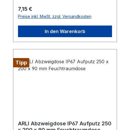
sorgt dafür, dass Ihre Kabel gut geschützt
Regulärer Preis:
7,15 €
und ordentlich verlegt sind.
Preise inkl. MwSt. zzgl. Versandkosten
Produktmerkmale: Material: PS-Material,
halogenfrei Schutzart: IP40
In den Warenkorb
Abmessungen: 160 x 160 x 65 mm
Lieferumfang: 1x ARLI Unterputz
Abzweigdose 160x160x65 mm
Tipp
ARLI Abzweigdose IP67 Aufputz 250
x 200 x 90 mm Feuchtraumdose