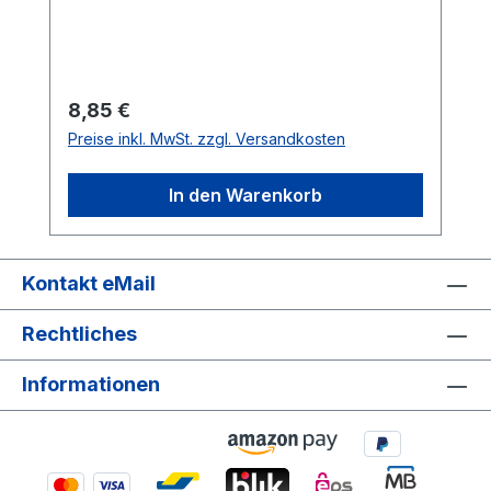
Teppichböden zu wechseln.Dank dem
integriertem Kipp- und Drehgelenk sind
alle Ecken ideal zu erreichen. Geeignet für
alle Staubsauger mit einem Endrohr mit
Regulärer Preis:
8,85 €
32mm Anschluss.
Preise inkl. MwSt. zzgl. Versandkosten
In den Warenkorb
Kontakt eMail
Rechtliches
Informationen