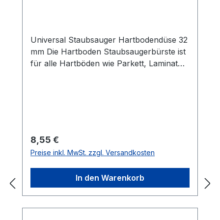
Hartböden Parkett Laminat Fliesen
Universal Staubsauger Hartbodendüse 32
mm Die Hartboden Staubsaugerbürste ist
für alle Hartböden wie Parkett, Laminat
oder Fliesen geeignet.Durch das verbaute
Pferdehaar und die Hartgummi Räder ist
sie besonders schonend für die
Böden.Durch das integrierte Drehgelenk
sind alle Ecken gut erreichbar. Sie ist für
alle Staubsauger mit einem Endrohr mit 32
Regulärer Preis:
8,55 €
mm Anschluss geeignet.
Preise inkl. MwSt. zzgl. Versandkosten
In den Warenkorb